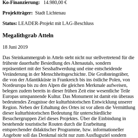
Ko-Finanzierung:
14.980,00 €
Projektträger:
Stadt Lichtenau
Status:
LEADER-Projekt mit LAG-Beschluss
Megalithgrab Atteln
18 Juni 2019
Das Steinkammergrab in Atteln steht nicht nur stellvertretend für die
früheste dauerhafte Besiedlung des Altenautals, sondern
repräsentiert mit der Sesshaftwerdung und eine entscheidende
Veränderung in der Menschheitsgeschichte. Die Großsteingräber,
die von der Atlantikküste in Frankreich bis ins östliche Polen, von
Nordeuropa bis zu den Alpen die gleichen Merkmale aufweisen,
belegen zudem bereits in dieser frühen Zeit eine wesentliche Teile
Europas umspannende Kultur. Das Monument ist damit ein überaus
bedeutendes Zeugnisse der kulturhistorischen Entwicklung unserer
Region. Neben der Erhaltung des Ortes ist vor allem die Vermittlung
dieser kulturhistorischen Bedeutung für unterschiedliche
Besuchergruppen Ziel dieses Projektes. Über die Einbindung in
bestehende touristische Routen durch die Erarbeitung
entsprechender didaktischer Programme, bzw. informationeller
Angebote soll das Denkmal nicht nur zum Ausflugsziel sondern